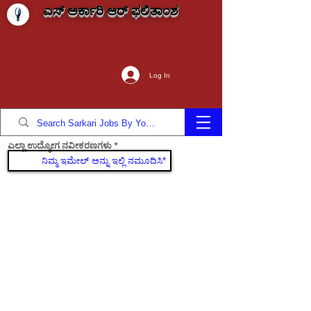
ಎಸ್ ಅರ್ಕಾರಿ ಆರ್ ಫಲಿತಾಂಶ
Log In
ಎಲ್ಲಾ ಉದ್ಯೋಗ ನವೀಕರಣಗಳು
ಸೇರಿಕೊಳ್ಳಿ