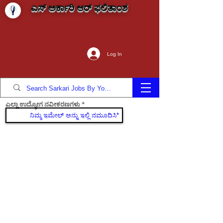
ಎಸ್ ಅರ್ಕಾರಿ ಆರ್ ಫಲಿತಾಂಶ
Log In
ಎಲ್ಲಾ ಉದ್ಯೋಗ ನವೀಕರಣಗಳು
ಸೇರಿಕೊಳ್ಳಿ