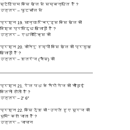
स्टेडियम किस खेल से सम्बन्धित है ?
उत्तर – फुटबॉल से
प्रश्‍न 19. सान्या रिचर्ड्स किस खेल की 
विश्व प्रसिद्ध खिलाड़ी है ?
उत्तर – एथलीटिक्स की
प्रश्‍न 20. कोनेरू हम्पी किस खेल की प्रमुख 
खिलाड़ी है ?
उत्तर – शतरंज (चैस) की
प्रश्‍न 21. रेल पथ के नैरो गेज की चौड़ाई 
कितनी होती है ?
उत्तर – 2′ 6″
प्रश्‍न 22. किस देश को “उगते हुए सूरज की 
भूमि” कहाँ जाता है ?
उत्तर – जापान