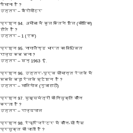
पैमाना है ?
उत्तर – बैरोमीटर
प्रश्‍न 94. अमीबा में कुल कितने शैल (कोशिका) 
होते है ?
उत्तर – 1 (एक)
प्रश्‍न 95. नागालैण्ड भारत का विधिवत 
राज्य कब बना ?
उत्तर – सन् 1963 ई.
प्रश्‍न 96. उत्तर-पूर्व सीमान्त रेलवे में 
सबसे बड़ा रेलवे स्टेशन है ?
उत्तर – मालिगांव (गुवाहाटी)
प्रश्‍न 97. मुख्यमंत्री की नियुक्ति कौन 
करता है ?
उत्तर – राज्यपाल
प्रश्‍न 98. रेफ्रिजरेटर में कौन-सी गैस 
प्रयुक्त की जाती है ?