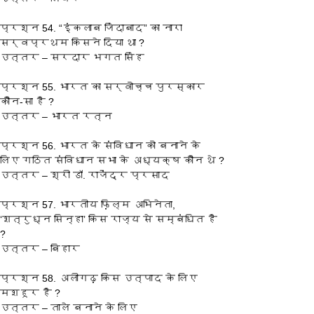
प्रश्‍न 54. “इंकलाब जिंदाबाद” का नारा 
सर्वप्रथम किसने दिया था ?
उत्तर – सरदार भगत सिंह
प्रश्‍न 55. भारत का सर्वोच्च पुरस्कार 
कौन-सा है ?
उत्तर – भारत रत्न
प्रश्‍न 56. भारत के संविधान को बनाने के 
लिए गठित संविधान सभा के अध्यक्ष कौन थे ?
उत्तर – श्री डॉ. राजेंद्र प्रसाद
प्रश्‍न 57. भारतीय फ़िल्म अभिनेता, 
‘शत्रुध्न सिन्हा’ किस राज्य से सम्बंधित है 
?
उत्तर – बिहार
प्रश्‍न 58. अलीगढ़ किस उत्पाद के लिए 
मशहूर है ?
उत्तर – ताले बनाने के लिए