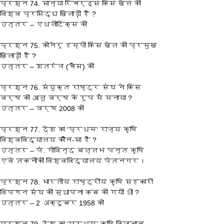
प्रश्‍न 74. सान्या रिचर्ड्स किस खेल की 
विश्व प्रसिद्ध खिलाड़ी है ?
उत्तर – एथलीटिक्स की
प्रश्‍न 75. कोनेरू हम्पी किस खेल की प्रमुख 
खिलाड़ी है ?
उत्तर – शतरंज (चैस) की
प्रश्‍न 76. संयुक्त राष्ट्र संघ ने किस 
वर्ष को आलू वर्ष के रूप में मनाया ?
उत्तर – वर्ष 2008 को
प्रश्‍न 77. देश का ‘प्रथम’ राज्य कृषि 
विश्वविद्यालय कौन-सा है ?
उत्तर – पं. गोविन्द बल्लभ पन्त कृषि 
एवं तकनीकी विश्वविद्यालय पंतनगर।
प्रश्‍न 78. भारतीय राष्ट्रीय कृषि सहकारी 
विपणन संघ की स्थापना कब की गयी थी ?
उत्तर – 2 अक्टूबर 1958 को