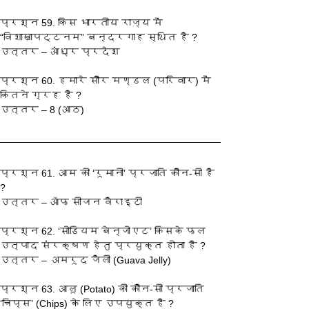
प्रश्‍न 59. किस भारतीय राज्य में 
“विशाखापट्टनम” बन्दरगाह स्थित है ?
उत्तर – आंध्र प्रदेश
प्रश्‍न 60. हमारे सौर मण्डल (परिवार) में 
कितने ग्रह है ?
उत्तर – 8 (आठ)
प्रश्‍न 61. आम की ‘रूमानी’ प्रजाति कौन-सी है 
?
उत्तर – ऑफ सीजन वैराइटी
प्रश्‍न 62. ‘सोडियम बेन्जोएट’ किसके फल 
उत्पाद संरक्षण हेतु प्रयुक्त होता है ?
उत्तर – अमरूद जैली (Guava Jelly)
प्रश्‍न 63. आलू (Potato) की कौन-सी प्रजाति 
‘चिप्स’ (Chips) के लिए उपयुक्त है ?