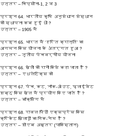
उत्तर – चिप्सोना-1, 2 व 3
प्रश्‍न 64. भारतीय कृषि अनुसंधान संस्थान 
की स्थापना कब हुई थी ?
उत्तर – 1905 में
प्रश्‍न 65. भारत में ‘हरित क्रान्ति’ का 
आगमन किस योजना के अंतर्गत हुआ ?
उत्तर – तृतीय पंचवर्षीय योजना
प्रश्‍न 66. खेलों की रानी किसे कहा जाता है ?
उत्तर – एथलेटिक्स को
प्रश्‍न 67. पंच, कट, नॉक-ऑउट, फ्लाईवेट 
शब्द किस खेल में प्रयोग किए जाते है ?
उत्तर – बॉक्सिंग में
प्रश्‍न 68. रावल पिंडी एक्सप्रेस किस 
क्रिकेट खिलाड़ी का निक-नेम है ?
उत्तर – शोएब अख्तर (पाकिस्तान)