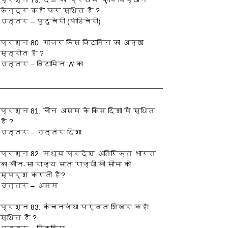
प्रश्‍न 79. देश का ‘प्रथम’ कृषि विज्ञान 
केन्द्र कहाँ पर स्थित है ?
उत्तर – पुदुचेरी (पांडिचेरी)
प्रश्‍न 80. गाजर किस विटामिन का अच्छा 
स्त्रोत है ?
उत्तर – विटामिन ‘A’ का
प्रश्‍न 81. चीन असम के किस दिशा में स्थित 
है ?
उत्तर – उत्तर दिशा
प्रश्‍न 82. मध्य प्रदेश अतिरिक्त भारत 
का कौन-सा राज्य सात राज्यों की सीमा को 
स्पर्श करती है?
उत्तर – असम
प्रश्‍न 83. कंचनजंघा पर्वत शिखर कहाँ 
स्थित है ?