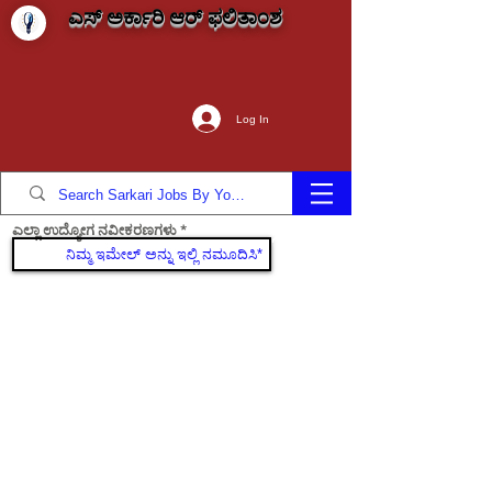
ಎಸ್ ಅರ್ಕಾರಿ ಆರ್ ಫಲಿತಾಂಶ
Log In
ಎಲ್ಲಾ ಉದ್ಯೋಗ ನವೀಕರಣಗಳು
ಸೇರಿಕೊಳ್ಳಿ