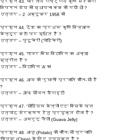
प्रश्‍न 43. भारतीय राष्ट्रीय कृषि सहकारी 
विपणन संघ की स्थापना कब की गयी थी ?
उत्तर – 2 अक्टूबर 1958 को
प्रश्‍न 44. देश का ‘प्रथम’ कृषि विज्ञान 
केन्द्र कहाँ पर स्थित है ?
उत्तर – पुदुचेरी (पांडिचेरी)
प्रश्‍न 45. गाजर किस विटामिन का अच्छा 
स्त्रोत है ?
उत्तर – विटामिन ‘A’ का
प्रश्‍न 46. आम की ‘रूमानी’ प्रजाति कौन-सी है 
?
उत्तर – ऑफ सीजन वैराइटी
प्रश्‍न 47. ‘सोडियम बेन्जोएट’ किसके फल 
उत्पाद संरक्षण हेतु प्रयुक्त होता है ?
उत्तर – अमरूद जैली (Guava Jelly)
प्रश्‍न 48. आलू (Potato) की कौन-सी प्रजाति 
‘चिप्स’ (Chips) के लिए उपयुक्त है ?