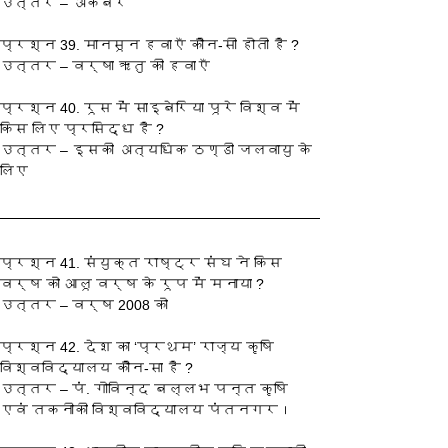
उत्तर – अकबर
प्रश्‍न 39. मानसून हवाएँ कौन-सी होती है ?
उत्तर – वर्षा ऋतु की हवाएँ
प्रश्‍न 40. रूस में साइबेरिया पूरे विश्व में 
किस लिए प्रसिद्ध है ?
उत्तर – इसकी अत्यधिक ठण्डी जलवायु के 
लिए
प्रश्‍न 41. संयुक्त राष्ट्र संघ ने किस 
वर्ष को आलू वर्ष के रूप में मनाया ?
उत्तर – वर्ष 2008 को
प्रश्‍न 42. देश का ‘प्रथम’ राज्य कृषि 
विश्वविद्यालय कौन-सा है ?
उत्तर – पं. गोविन्द बल्लभ पन्त कृषि 
एवं तकनीकी विश्वविद्यालय पंतनगर।