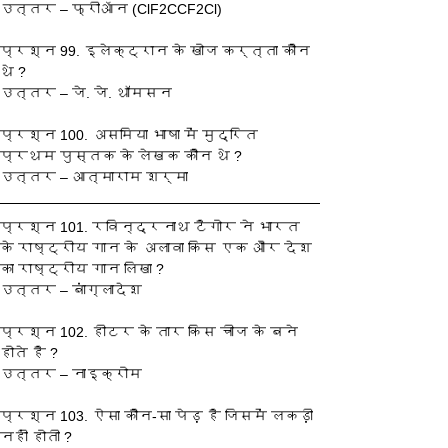
उत्तर – फ्रीऑन (ClF2CCF2Cl)
प्रश्‍न 99. इलेक्ट्रान के खोज कर्त्ता कौन 
थे ?
उत्तर – जे. जे. थॉमसन
प्रश्‍न 100. असमिया भाषा में मुद्रित 
प्रथम पुस्तक के लेखक कौन थे ?
उत्तर – आत्माराम शर्मा
प्रश्‍न 101. रविन्द्रनाथ टैगोर ने भारत 
के राष्ट्रीय गान के अलावा किस एक और देश 
का राष्ट्रीय गान लिखा ?
उत्तर – बांग्लादेश
प्रश्‍न 102. हीटर के तार किस चीज के बने 
होते है ?
उत्तर – नाइक्रोम
प्रश्‍न 103. ऐसा कौन-सा पेड़ है जिसमें लकड़ी 
नहीं होती ?