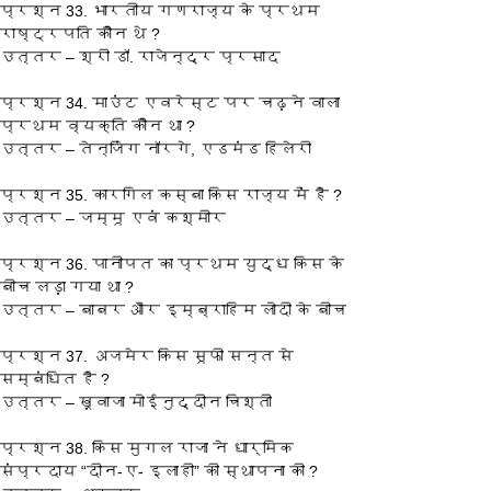
प्रश्‍न 33. भारतीय गणराज्य के प्रथम 
राष्ट्रपति कौन थे ?
उत्तर – श्री डॉ. राजेन्द्र प्रसाद
प्रश्‍न 34. माउंट एवरेस्ट पर चढ़ने वाला 
प्रथम व्यक्ति कौन था ?
उत्तर – तेन्जिंग नॉरगे, एडमंड हिलेरी
प्रश्‍न 35. कारगिल कस्बा किस राज्य में है ?
उत्तर – जम्मू एवं कश्मीर
प्रश्‍न 36. पानीपत का प्रथम युद्ध किस के 
बीच लड़ा गया था ?
उत्तर – बाबर और इम्ब्राहिम लोदी के बीच
प्रश्‍न 37. अजमेर किस सूफी सन्त से 
सम्बंधित है ?
उत्तर – ख़्वाजा मोईनुद्दीन चिश्ती
प्रश्‍न 38. किस मुगल राजा ने धार्मिक 
संप्रदाय “दीन-ए- इलाही” की स्थापना की ?