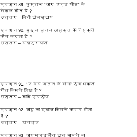
प्रश्‍न 89. पुस्तक “वार एन्ड पीस” के 
लेखक कौन है ?
उत्तर – लियो टॉलस्टाय
प्रश्‍न 90. मुख्य चुनाव आयुक्त की नियुक्ति 
कौन करता है ?
उत्तर – राष्ट्रपति
प्रश्‍न 91. “ए मेरे वतन के लोगो” देशभक्ति 
गीत किसने लिखा है ?
उत्तर – कवि प्रदीप
प्रश्‍न 92. वायु का दबाव किसके कारण होता 
है ?
उत्तर – घनत्व
प्रश्‍न 93. वायुमण्डलीय दाब मापने का 