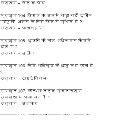
उत्तर – केले का पेड़
प्रश्‍न 104. विश्व का सबसे बड़ा नदी द्वीप 
“माजुली” असम के किस जिले में स्थित है ?
उत्तर – पातालपुरी
प्रश्‍न 105. ध्वनि की चाल अधिकतम किसमें 
होती है ?
उत्तर – स्टील
प्रश्‍न 106. किसे भविष्य की धातु कहा जाता है 
?
उत्तर – टाइटेनियम
प्रश्‍न 107. कौन-सा तत्व स्वतन्त्र 
अवस्था में पाया जाता है ?
उत्तर – सल्फर
प्रश्‍न 108. “मंदिरो की पुण्यभूमि” भारत के 
किस राज्य को कहा जाता है ?
उत्तर – तमिलनाडु