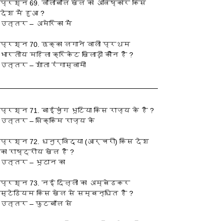
प्रश्‍न 69. वॉलीबॉल खेल का अविष्कार किस 
देश में हुआ ?
उत्तर – अमेरिका में
प्रश्‍न 70. छक्का लगाने वाली प्रथम 
भारतीय महिला क्रिकेट खिलाड़ी कौन है ?
उत्तर – शांता रंगास्वामी
प्रश्‍न 71. बाईचुंग भूटिया किस राज्य के है ?
उत्तर – सिक्किम राज्य के
प्रश्‍न 72. धनुर्विद्या (आर्चरी) किस देश 
का राष्ट्रीय खेल है ?
उत्तर – भूटान का
प्रश्‍न 73. नई दिल्ली का अम्बेडकर 
स्टेडियम किस खेल से सम्बन्धित है ?
उत्तर – फुटबॉल से