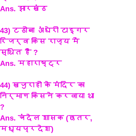
Ans. झारखंड
43) टडोबा अंधेरी टाइगर 
रिजर्व किस राज्य में 
स्थित है ?
Ans. महाराष्ट्र
44) खजुराहो के मंदिर का 
निर्माण किसने करवाया था 
?
Ans. चंदेल शासक (छतर, 
मध्यप्रदेश)