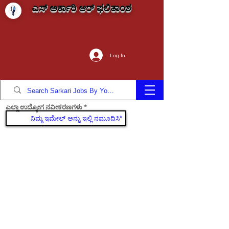
ಎಸ್ ಅರ್ಕಾರಿ ಆರ್ ಫಲಿತಾಂಶ
Log In
ಎಲ್ಲಾ ಉದ್ಯೋಗ ನವೀಕರಣಗಳು
ಸೇರಿಕೊಳ್ಳಿ