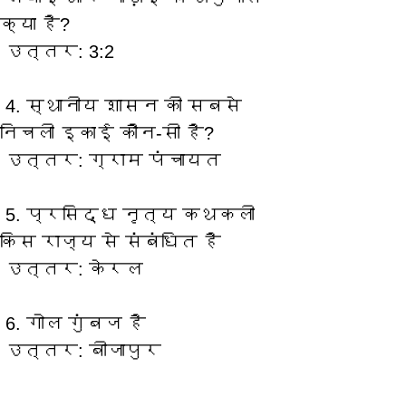
क्या है? 
 उत्तर: 3:2
 4. स्थानीय शासन की सबसे 
निचली इकाई कौन-सी है? 
 उत्तर: ग्राम पंचायत
 5. प्रसिद्ध नृत्य कथकली 
किस राज्य से संबंधित है  
 उत्तर: केरल
 6. गोल गुंबज है 
 उत्तर: बीजापुर
7. लघुगणक तालिकाओं का 