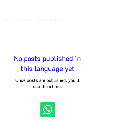
words with these letters
No posts published in
this language yet
Once posts are published, you’ll
see them here.
©2022 ಎಸ್ ಅರ್ಕಾರಿ ಆರ್ ಫಲಿತಾಂಶದಿಂದ. E ducatio n&nbsp;