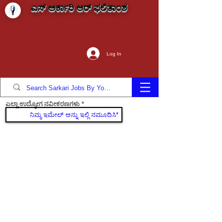
ಎಸ್ ಅರ್ಕಾರಿ ಆರ್ ಫಲಿತಾಂಶ
Log In
ಎಲ್ಲಾ ಉದ್ಯೋಗ ನವೀಕರಣಗಳು
ಸೇರಿಕೊಳ್ಳಿ