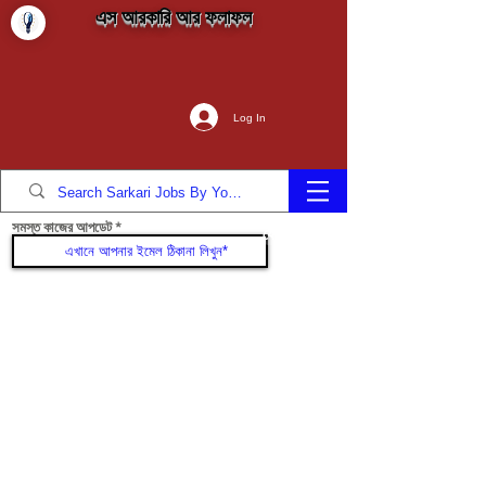
এস আরকারি আর ফলাফল
Log In
সমস্ত কাজের আপডেট
যোগদান করুন