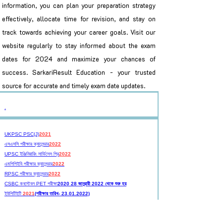
information, you can plan your preparation strategy
effectively, allocate time for revision, and stay on
track towards achieving your career goals. Visit our
website regularly to stay informed about the exam
dates for 2024 and maximize your chances of
success. SarkariResult Education - your trusted
source for accurate and timely exam date updates.
.
UKPSC PSC(J)
2021
এসএসসি পরীক্ষার ক্যালেন্ডার
2022
UPSC ইঞ্জিনিয়ারিং সার্ভিসেস প্রি
2022
এমপিপিইবি পরীক্ষার ক্যালেন্ডার
2022
RPSC পরীক্ষার ক্যালেন্ডার
2022
CSBC কনস্টেবল PET পরীক্ষা
2020 28 জানুয়ারী 2022 থেকে শুরু হয়
ইউপিটিইটি
2021
(পরীক্ষার তারিখ- 23.01.2022)
এইচটিইটি
2021
পরীক্ষার তারিখ- 18.12.2021 এবং 19.12.2021&nbsp;
আরআরবি গ্রুপ ডি ||
23 ফেব্রুয়ারি 2022 থেকে পরীক্ষা শুরু