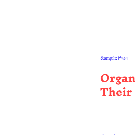
&amp;lt; পিছনে
Organ
Their