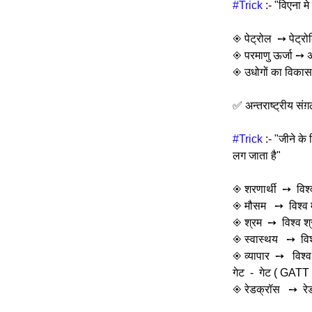
#Trick
 :- "विएना मे
◈ पेट्रोल  ➙ पेट्
◈ परमाणु ऊर्जा ➙ अं
◈ उधोगों का विकास
✅ अन्तराष्ट्रीय संग़
#Trick
 :- "जीने के
लग जाता है"
◈ शरणार्थी  ➙  वि
◈ मौसम   ➙  विश्व
◈ श्रम  ➙  विश्व श
◈ स्वास्थय   ➙  व
◈ व्यापार  ➙   विश
गेट  -  गेट ( GATT 
◈ रेडक्रॉस   ➙  र