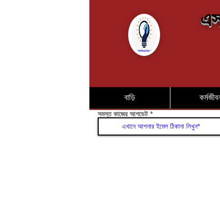
এস
বাড়ি
কর্মজীব
সমস্ত কাজের আপডেট