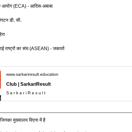
थिक आयोग (ECA) - आदिस-अबाबा
िंगटन डी. सी.
िरा
ियाई राष्ट्रों का संघ (ASEAN) - जकार्ता
www.sarkariresult.education
Club | SarkariResult
S a r k a r i R e s u l t
जिनका मुख्यालय विएना में है 