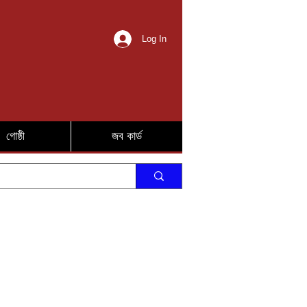
Log In
গোষ্ঠী
জব কার্ড