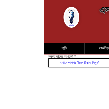
এস
বাড়ি
কর্মজীব
সমস্ত কাজের আপডেট