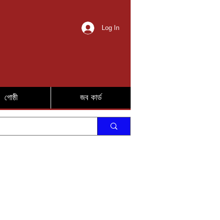
Log In
গোষ্ঠী
জব কার্ড