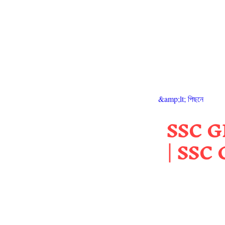
&amp;lt; পিছনে
SSC G
| SSC