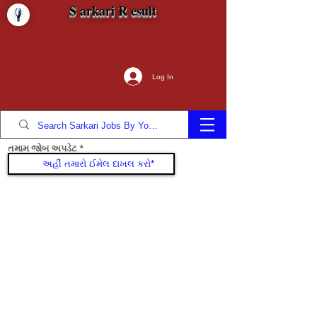
S arkari R esult
Log In
તમામ જોબ અપડેટ
જોડાઓ