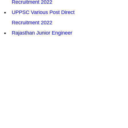
Recruitment 2022
UPPSC Various Post Direct 
Recruitment 2022
Rajasthan Junior Engineer 
Agriculture Recruitment 2022
Delhi DDA Junior Engineer & 
Other Various Post Recruitment 
2022
Indian Bank Specialist Officer 
Recruitment 2022
UPPCL Personnel Officer 
Recruitment  Online Form 2022
Patna High Court Law Assistant 