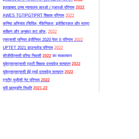
इलाहाबाद उच्च न्यायालय आरओ / एआरओ परिणाम
2022
AWES TGT|PGT|PRT शिक्षक परिणाम
2022
कनिष्ठ अभियंता (सिविल, मैकेनिकल, इलेक्ट्रिकल और मात्रा
सर्वेक्षण और अनुबंध) कट ऑफ,
2022
एसएससी जूनियर इंजीनियर 2020 पेपर II परिणाम
2022
UPTET 2021 डाउनलोड परिणाम
2022
सीजीपीएससी वरिष्ठ निवासी
2022
का साक्षात्कार
यूकेएसएसएससी एलटी शिक्षक दस्तावेज़ सत्यापन
2022
यूकेएसएसएससी ईई एमई दस्तावेज़ सत्यापन
2022
एनटीए यूजीसी नेट परिणाम
2022
​
यूपी छात्रवृत्ति स्थिति
2021-22
एआईबीई-16 परिणाम
2021
आईजीसीएआर
2021
यूपीपीएससी
RO/ARO पूर्व परिणाम
2021
एमपीपीएससी राज्य ईएसई परिणाम
2020
एसएससी आशुलिपिक ग्रेड 'सी' और 'डी'
2020
एसबीआई 2056 पीओ मेन्स रिजल्ट
2021