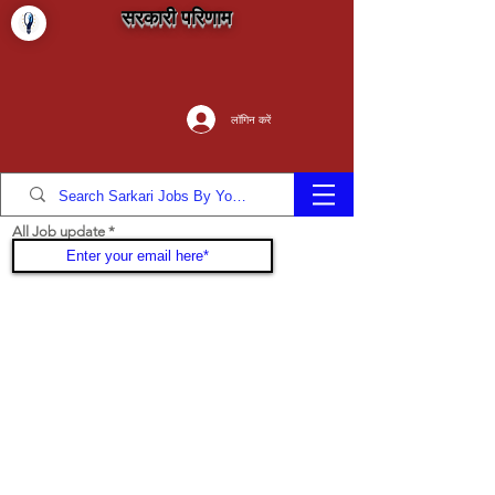
सरकारी परिणाम
लॉगिन करें
All Job update
Join