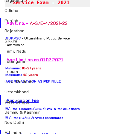
Nagaland
Service Exam - 2021
Odisha
Punjab
Advt. no. - 
A-3/E-4/2021-22
Rajasthan
#UKPSC
 - Uttarakhand Public Service 
Sikkim
Commission 
Tamil Nadu
Age Limit as on 01.07.2021
Telangana
Minimum: 
18-21 years 
Tripura
Maximum: 
42 years 
Uttar Pradesh
AGE RELAXTAION AS PER RULE.
Uttarakhand
Application Fee
West Bengal
₹0/-
 for  General/OBC/EWS  & for all others
Jammu & Kashmir
₹0 /- 
for SC/ST/PWBD candidates.
New Delhi
All India