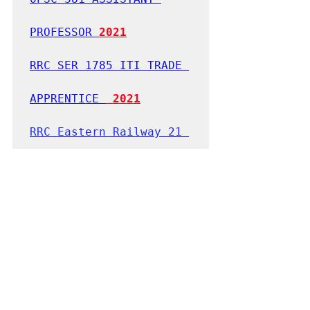
PROFESSOR 
2021
RRC SER 1785 ITI TRADE 
APPRENTICE 
 2021
RRC Eastern Railway 21 
GROUP C 
2021
APPSC
 Extension Officer 
Grade I (Supervisor) 
(ONLY FOR WOMEN) 
2021
JKSSB 800 SI Sub 