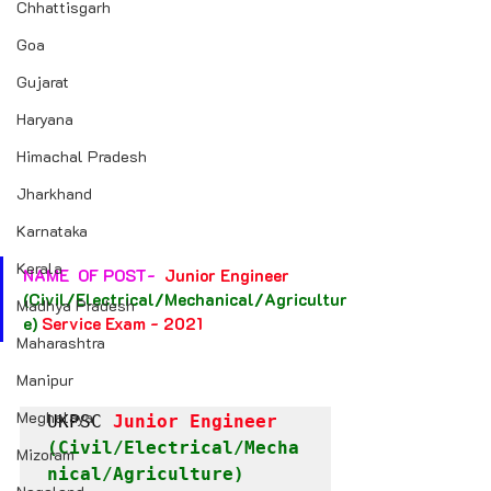
Chhattisgarh
Goa
Gujarat
Haryana
Himachal Pradesh
Jharkhand
Karnataka
Kerala
NAME  OF POST-  
Junior Engineer 
(Civil/Electrical/Mechanical/Agricultur
Madhya Pradesh
e) 
Service Exam - 2021
Maharashtra
Manipur
Meghalaya
UKPSC 
Junior Engineer 
(Civil/Electrical/Mecha
Mizoram
nical/Agriculture) 