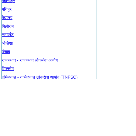
महाराष्ट्र
मणिपूर
मेघालय
मिझोराम
नागालँड
ओडिशा
पंजाब
राजस्थान - राजस्थान लोकसेवा आयोग
सिक्कीम
तमिळनाडू - तामिळनाडू लोकसेवा आयोग (TNPSC)
तेलंगणा
त्रिपुरा
उत्तर प्रदेश
उत्तराखंड
पश्चिम बंगाल
जम्मू आणि काश्मीर