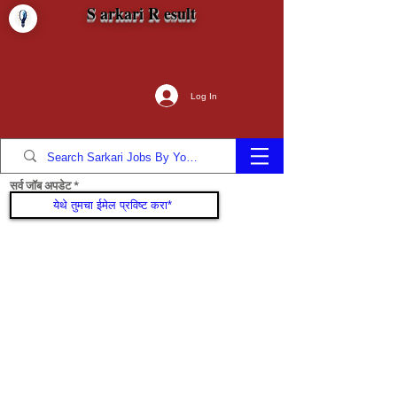
S arkari R esult
Log In
सर्व जॉब अपडेट
सामील व्हा