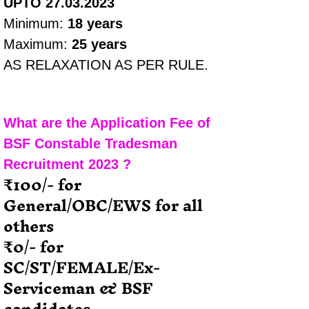
UPTO 27.03.2023
Minimum: 
18 years
Maximum: 
25 years
AS RELAXATION AS PER RULE.
What are the Application Fee of 
BSF Constable Tradesman 
Recruitment 2023 ?
₹100/- for 
General/OBC/EWS for all 
others
₹0/- for 
SC/ST/FEMALE/Ex-
Serviceman & BSF 