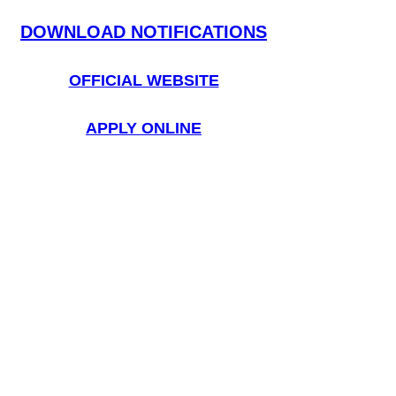
DOWNLOAD NOTIFICATIONS
OFFICIAL WEBSITE
APPLY ONLINE
BSF Syllabus 2023
When will the EXAM held of 
BSF Constable Tradesman 
Recruitment 2023 ?
Tentative